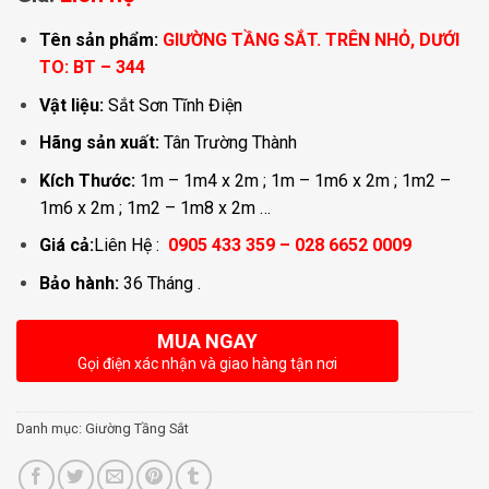
Tên sản phẩm:
GIƯỜNG TẦNG SẮT. TRÊN NHỎ, DƯỚI
TO: BT – 344
Vật liệu:
Sắt Sơn Tĩnh Điện
Hãng sản xuất:
Tân Trường Thành
Kích Thước:
1m – 1m4 x 2m ; 1m – 1m6 x 2m ; 1m2 –
1m6 x 2m ; 1m2 – 1m8 x 2m …
Giá cả:
Liên Hệ :
0905 433 359 – 028 6652 0009
Bảo hành:
36 Tháng .
MUA NGAY
Gọi điện xác nhận và giao hàng tận nơi
Danh mục:
Giường Tầng Sắt