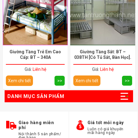
Giường Tầng Trẻ Em Cao
Giường Tầng Sắt: BT –
Cấp: BT – 340A
038TH [Có Tủ Sắt, Bàn Học].
Giá:
Liên hệ
Giá:
Liên hệ
Xem chi tiết
>>
Xem chi tiết
>>
DANH MỤC SẢN PHẨM
Giao hàng miễn
Giá tốt mỗi ngày
phí
Luôn có giá khuyến
mãi hàng ngày
Nội thành 5 sản phẩm/
đơn hàng