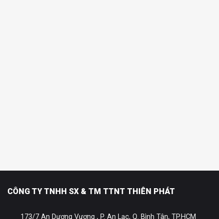
CÔNG TY TNHH SX & TM TTNT THIÊN PHÁT
173/7 An Dương Vương , P. An Lạc, Q. Bình Tân, TP.HCM