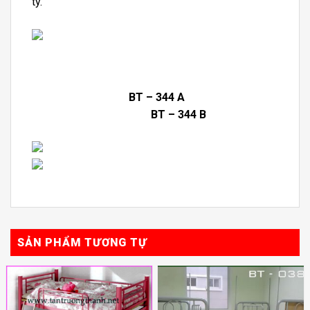
ty.
BT – 344 A
BT – 344 B
SẢN PHẨM TƯƠNG TỰ