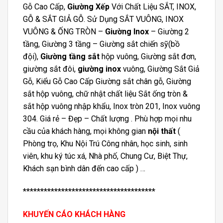
Gỗ Cao Cấp,
Giường Xếp
Với Chất Liệu SẮT, INOX,
GỖ & SẮT GIẢ GỖ. Sử Dụng SẮT VUÔNG, INOX
VUÔNG & ỐNG TRÒN –
Giường Inox
– Giường 2
tầng, Giường 3 tầng – Giường sắt chiến sỹ(bồ
đội),
Giường tầng sắt
hộp vuông, Giường sắt đơn,
giường sắt đôi,
giường inox
vuông, Giường Sắt Giả
Gỗ, Kiểu Gỗ Cao Cấp Giường sắt chân gỗ, Giường
sắt hộp vuông, chữ nhật chất liệu Sắt ống tròn &
sắt hộp vuông nhập khẩu, Inox tròn 201, Inox vuông
304. Giá rẻ – Đẹp – Chất lượng . Phù hợp mọi nhu
cầu của khách hàng, mọi không gian
nội thất
(
Phòng trọ, Khu Nội Trú Công nhân, học sinh, sinh
viên, khu ký túc xá, Nhà phố, Chung Cư, Biệt Thự,
Khách sạn bình dân đến cao cấp ) …
**************************************
KHUYẾN CÁO KHÁCH HÀNG