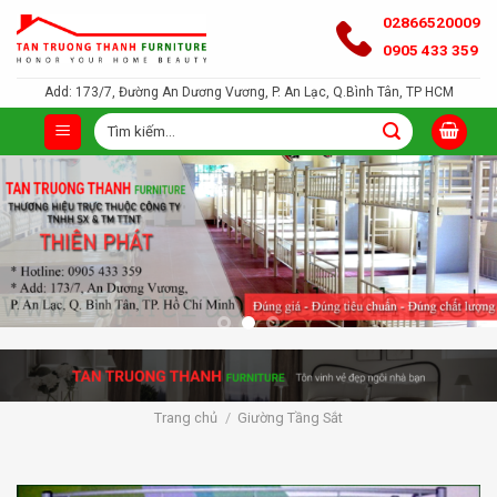
Bỏ
02866520009
qua
0905 433 359
nội
Add: 173/7, Đường An Dương Vương, P. An Lạc, Q.Bình Tân, TP HCM
dung
Tìm
kiếm:
Trang chủ
/
Giường Tầng Sắt