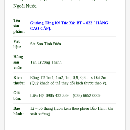
Ngoài Nước.
Tên
Giường Tầng Ký Túc Xá: BT – 022 [ HÀNG
sản
CAO CẤP].
phẩm:
Vât
Sắt Sơn Tĩnh Điện.
liệu:
Hãng
sản
Tân Trường Thành
xuất:
Kích
Rộng Từ 1m4; 1m2; 1m; 0,9; 0,8… x Dài 2m
thước:
(Quý khách có thể thay đổi kích thước theo ý).
Giá
Liên Hệ: 0905 433 359 – (028) 6652 0009
bán:
Bảo
12 – 36 tháng (luôn kèm theo phiếu Bảo Hành khi
hành:
xuất xưởng).