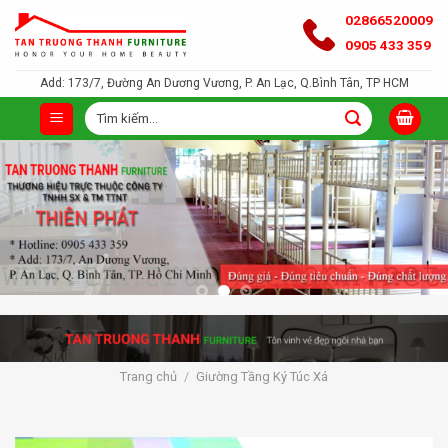
Bỏ
02866520009
qua
0905 433 359
nội
Add: 173/7, Đường An Dương Vương, P. An Lạc, Q.Bình Tân, TP HCM
dung
Tìm
kiếm:
Trang chủ
/
Giường Tầng Ký Túc Xá