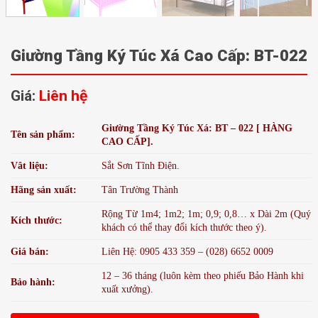
Giường Tầng Ký Túc Xá Cao Cấp: BT-022
Giá:
Liên hệ
Giường Tầng Ký Túc Xá: BT – 022 [ HÀNG
Tên sản phẩm:
CAO CẤP].
Vât liệu:
Sắt Sơn Tĩnh Điện.
Hãng sản xuất:
Tân Trường Thành
Rộng Từ 1m4; 1m2; 1m; 0,9; 0,8… x Dài 2m (Quý
Kích thước:
khách có thể thay đổi kích thước theo ý).
Giá bán:
Liên Hệ: 0905 433 359 – (028) 6652 0009
12 – 36 tháng (luôn kèm theo phiếu Bảo Hành khi
Bảo hành:
xuất xưởng).