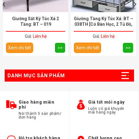
Giường Sắt Ký Túc Xá 2
Giường Tầng Ký Túc Xá: BT –
Tầng: BT – 019
038TH [Có Bàn Học, 2 Tủ Đồ,
4 Cây Mắc Mùng].
Giá:
Liên hệ
Giá:
Liên hệ
Xem chi tiết
>>
Xem chi tiết
>>
DANH MỤC SẢN PHẨM
Giao hàng miễn
Giá tốt mỗi ngày
phí
Luôn có giá khuyến
mãi hàng ngày
Nội thành 5 sản phẩm/
đơn hàng
Hỗ trợ khách hàng
Chất lượng cao