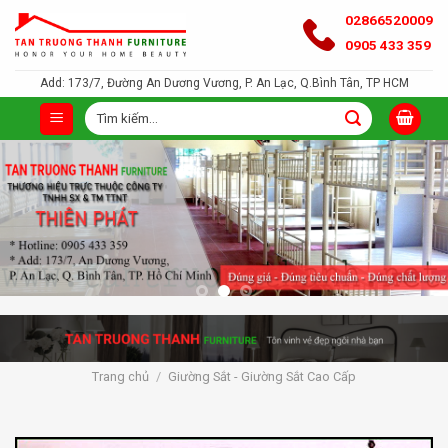
Bỏ
02866520009
qua
0905 433 359
nội
Add: 173/7, Đường An Dương Vương, P. An Lạc, Q.Bình Tân, TP HCM
dung
Tìm
kiếm:
Trang chủ
/
Giường Sắt - Giường Sắt Cao Cấp