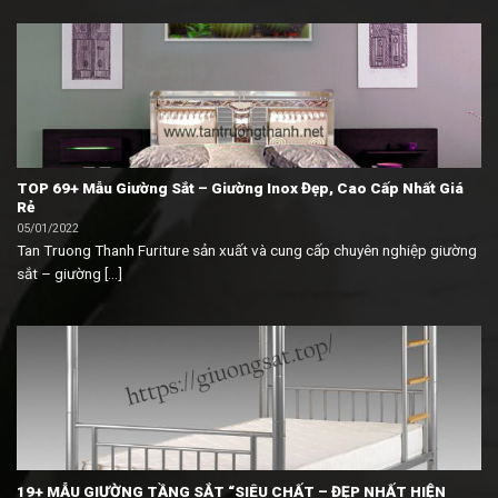
TOP 69+ Mẫu Giường Sắt – Giường Inox Đẹp, Cao Cấp Nhất Giá
Rẻ
05/01/2022
Tan Truong Thanh Furiture sản xuất và cung cấp chuyên nghiệp giường
sắt – giường [...]
19+ MẪU GIƯỜNG TẦNG SẮT “SIÊU CHẤT – ĐẸP NHẤT HIỆN