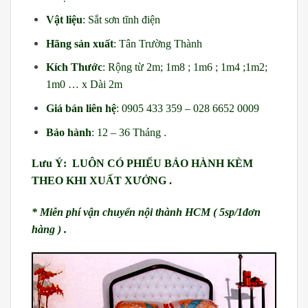
Vật liệu
: Sắt sơn tĩnh điện
Hãng sản xuất
: Tân Trường Thành
Kích Thước
: Rộng từ 2m; 1m8 ; 1m6 ; 1m4 ;1m2;
1m0 … x Dài 2m
Giá bán liên hệ
: 0905 433 359 – 028 6652 0009
Bảo hành
: 12 – 36 Tháng .
Lưu Ý: LUÔN CÓ PHIẾU BẢO HÀNH KÈM
THEO KHI XUẤT XƯỞNG .
* Miễn phí vận chuyển nội thành HCM ( 5sp/1đơn
hàng ) .