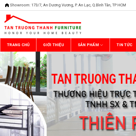
Bỏ
Showroom: 173/7, An Dương Vương, P. An Lạc, Q.Bình Tân, TP HCM
qua
nội
dung
TRANG CHỦ
GIỚI THIỆU
SẢN PHẨM
TIN TỨC