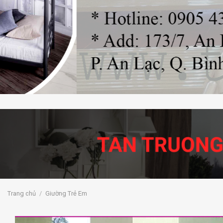
Trang chủ
/
Giường Trẻ Em