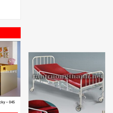
cky – 045
Giường INOX: TP-0304 [2 Tay Quay].