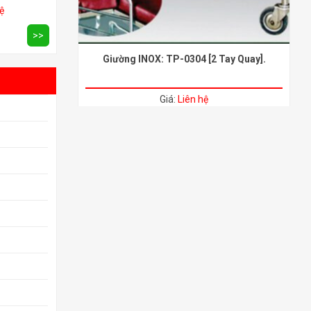
ệ
Giá:
Liên hệ
>>
Xem chi tiết
>>
Giường INOX [Đơn – Đôi]: BD – 202