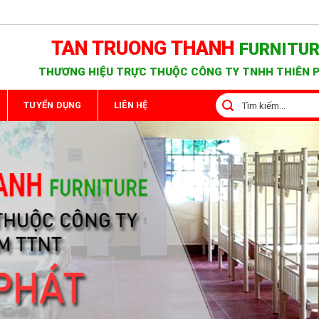
TAN TRUONG THANH
FURNITU
THƯƠNG HIỆU TRỰC THUỘC CÔNG TY TNHH THIÊN 
Tìm
TUYỂN DỤNG
LIÊN HỆ
kiếm: