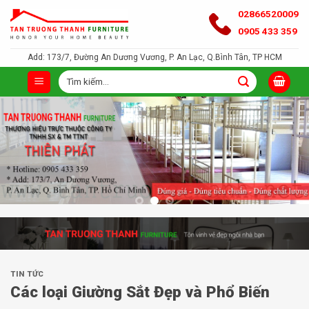
Bỏ
02866520009
qua
0905 433 359
nội
Add: 173/7, Đường An Dương Vương, P. An Lạc, Q.Bình Tân, TP HCM
dung
Tìm
kiếm:
TIN TỨC
Các loại Giường Sắt Đẹp và Phổ Biến