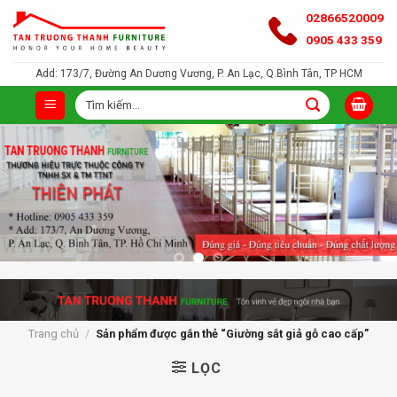
Bỏ
02866520009
qua
0905 433 359
nội
Add: 173/7, Đường An Dương Vương, P. An Lạc, Q.Bình Tân, TP HCM
dung
Tìm
kiếm:
Trang chủ
/
Sản phẩm được gắn thẻ “Giường sắt giả gỗ cao cấp”
LỌC