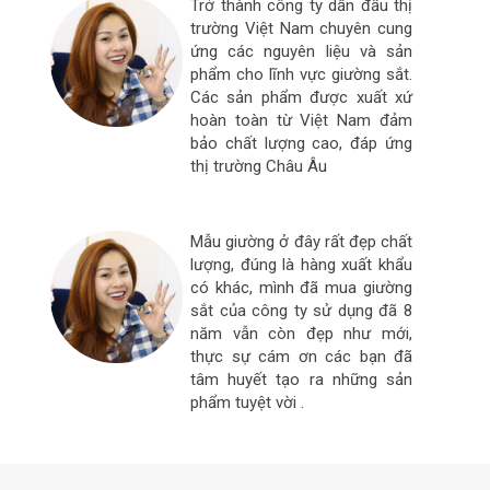
 và
Trở thành công ty dẫn đầu thị
sản
trường Việt Nam chuyên cung
 là
ứng các nguyên liệu và sản
i đã
phẩm cho lĩnh vực giường sắt.
ười
Các sản phẩm được xuất xứ
mọi
hoàn toàn từ Việt Nam đảm
hực
bảo chất lượng cao, đáp ứng
thị trường Châu Âu
 ty
Mẫu giường ở đây rất đẹp chất
rất
lượng, đúng là hàng xuất khẩu
ạch
có khác, mình đã mua giường
uyên
sắt của công ty sử dụng đã 8
ó là
năm vẫn còn đẹp như mới,
 khi
thực sự cám ơn các bạn đã
ờng
tâm huyết tạo ra những sản
g ty
phẩm tuyệt vời .