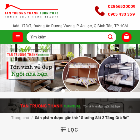
Bỏ
02866520009
qua
0905 433 359
nội
Add: 173/7, Đường An Dương Vương, P. An Lạc, Q.Bình Tân, TP HCM
dung
Tìm
kiếm:
Trang chủ
/
Sản phẩm được gắn thẻ “Giường Sắt 2 Tầng Giá Rẻ”
LỌC