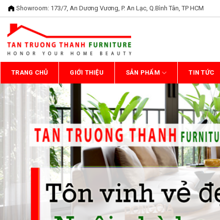
Bỏ
Showroom: 173/7, An Dương Vương, P. An Lạc, Q.Bình Tân, TP HCM
qua
nội
dung
TRANG CHỦ
GIỚI THIỆU
SẢN PHẨM
TIN TỨC