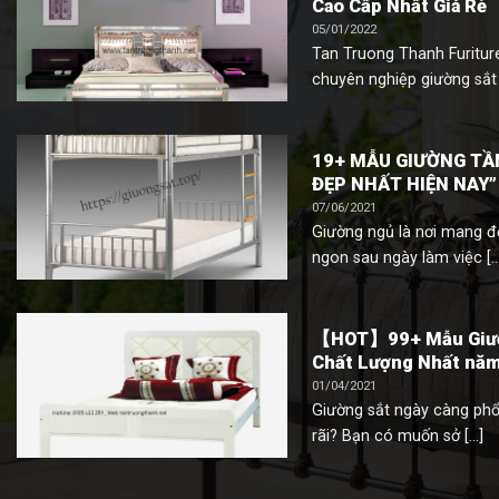
Cao Cấp Nhất Giá Rẻ
05/01/2022
Tan Truong Thanh Furitur
chuyên nghiệp giường sắt –
19+ MẪU GIƯỜNG TẦN
ĐẸP NHẤT HIỆN NAY”
07/06/2021
Giường ngủ là nơi mang đ
ngon sau ngày làm việc [...
【HOT】99+ Mẫu Giườn
Chất Lượng Nhất nă
01/04/2021
Giường sắt ngày càng phổ
rãi? Bạn có muốn sở [...]