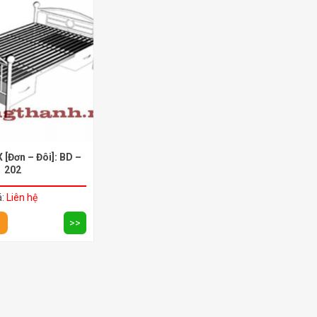
 [Đơn – Đôi]: BD –
202
á:
Liên hệ
>>