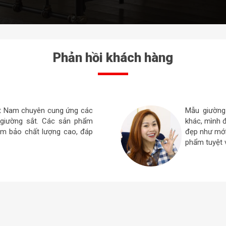
Phản hồi khách hàng
 có vấn đề với sản phẩm tôi
Các loại Gi
 tôi đã giới thiệu cho bạn bè
sắc nét, sạ
đều rất yên tâm . Thực lòng
Đó là điều 
đang trưng b