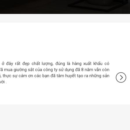
ường sắt công ty này sản xuất phải nói là rất đẹp, thẩm mỹ
ch sẽ, chất lượng từ khâu nguyên liệu đến khâu gia công.
tôi tận mắt thấy được khi đến trực tiếp thử mẫu giường sắt
ày tại công ty .