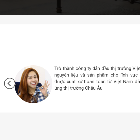
Tận tâm nhiệt tình tư vấn và hỗ trợ khi
mua ở đây. Đó là điều tôi rất hài lòng, và
người thân mua ở đây sử dụng mọi người 
tôi cám ơn công ty