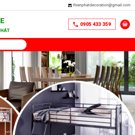
thienphatdecoration@gmail.com
RE
0905 433 359
PHÁT