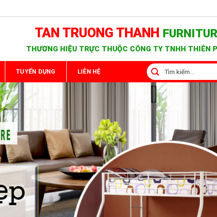
TAN TRUONG THANH
FURNITU
THƯƠNG HIỆU TRỰC THUỘC CÔNG TY TNHH THIÊN 
Tìm
TUYỂN DỤNG
LIÊN HỆ
kiếm: