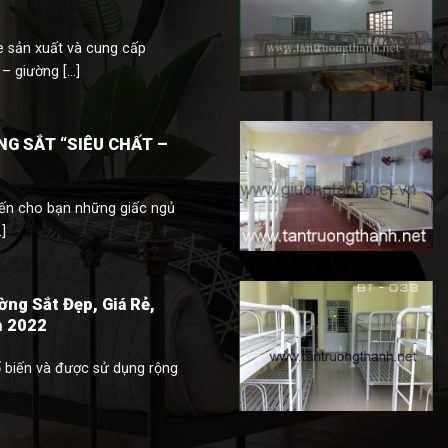
e sản xuất và cung cấp
 giường [...]
G SẮT “SIÊU CHẤT –
ến cho bạn những giấc ngủ
]
g Sắt Đẹp, Giá Rẻ,
m 2022
 biến và được sử dụng rộng